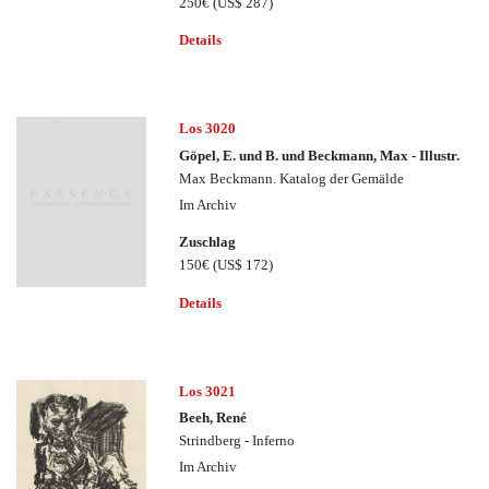
250€
(US$ 287)
Details
Los 3020
Göpel, E. und B. und Beckmann, Max - Illustr.
Max Beckmann. Katalog der Gemälde
Im Archiv
Zuschlag
150€
(US$ 172)
Details
Los 3021
Beeh, René
Strindberg - Inferno
Im Archiv