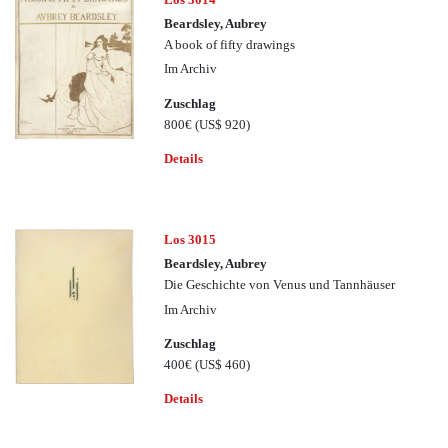
Beardsley, Aubrey
A book of fifty drawings
Im Archiv
Zuschlag
800€
(US$ 920)
Details
Los 3015
Beardsley, Aubrey
Die Geschichte von Venus und Tannhäuser
Im Archiv
Zuschlag
400€
(US$ 460)
Details