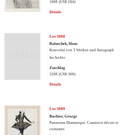
160€
(US$ 184)
Details
Los 3008
Baluschek, Hans
Konvolut von 5 Werken und Autograph
Im Archiv
Zuschlag
320€
(US$ 368)
Details
Los 3009
Barbier, George
Panaroma Dramatique. Casanova décors et
costumes