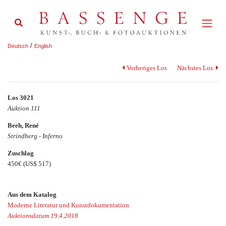
/
Deutsch
English
Vorheriges Los
Nächstes Los
Los 3021
Auktion 111
Beeh, René
Strindberg - Inferno
Zuschlag
450€
(US$ 517)
Aus dem Katalog
Moderne Literatur und Kunstdokumentation
Auktionsdatum 19.4.2018