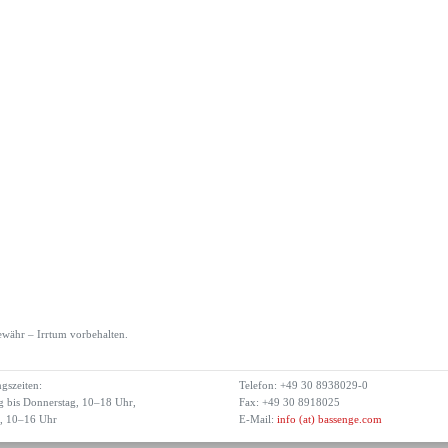
währ – Irrtum vorbehalten.
gszeiten:
Telefon: +49 30 8938029-0
 bis Donnerstag, 10–18 Uhr,
Fax: +49 30 8918025
g, 10–16 Uhr
E-Mail:
info (at) bassenge.com