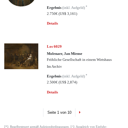
*
Ergebnis
(inkl. Aufgeld)
2.750€
(US$ 3,161)
Details
Los 6029
Molenaer, Jan Miense
Fröhliche Gesellschaft in einem Wirtshaus
Im Archiv
*
Ergebnis
(inkl. Aufgeld)
2.500€
(US$ 2,874)
Details
Next
Seite 1 von 10
[*]: Regelbesteuert gemäß Auktionsbedingungen. [^]: Ausgleich von Einfuhr-