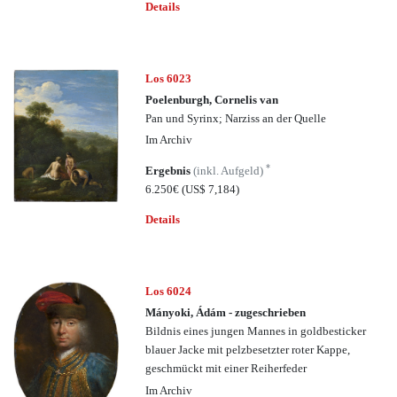
Details
Los 6023
Poelenburgh, Cornelis van
Pan und Syrinx; Narziss an der Quelle
Im Archiv
*
Ergebnis
(inkl. Aufgeld)
6.250€
(US$ 7,184)
Details
Los 6024
Mányoki, Ádám - zugeschrieben
Bildnis eines jungen Mannes in goldbesticker
blauer Jacke mit pelzbesetzter roter Kappe,
geschmückt mit einer Reiherfeder
Im Archiv