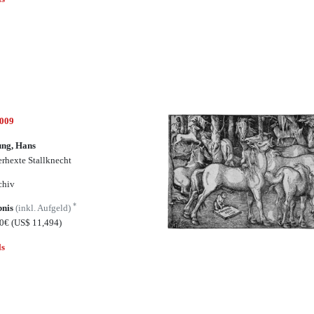
5009
ung, Hans
erhexte Stallknecht
chiv
*
bnis
(inkl. Aufgeld)
00€
(US$ 11,494)
ls