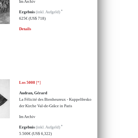
Im Archiv
*
Ergebnis
(inkl. Aufgeld)
625€
(US$ 718)
Details
Los 5008
[*]
Audran, Gérard
La Félicité des Bienheureux - Kuppelfresko
der Kirche Val-de-Grâce in Paris
Im Archiv
*
Ergebnis
(inkl. Aufgeld)
5.500€
(US$ 6,322)