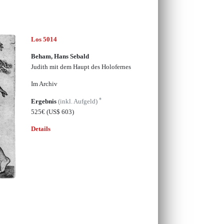
Los 5014
Beham, Hans Sebald
Judith mit dem Haupt des Holofernes
Im Archiv
*
Ergebnis
(inkl. Aufgeld)
525€
(US$ 603)
Details