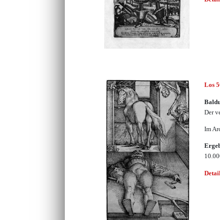
Los 
Bald
Der v
Im Ar
Erge
10.0
Detai