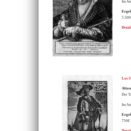
Im Ar
Erge
5.50
Detai
Los 
Altze
Der T
Im Ar
Erge
750€
Detai