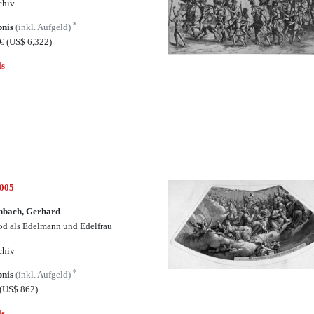
chiv
*
bnis
(inkl. Aufgeld)
0€
(US$ 6,322)
ls
5005
nbach, Gerhard
od als Edelmann und Edelfrau
chiv
*
bnis
(inkl. Aufgeld)
(US$ 862)
ls