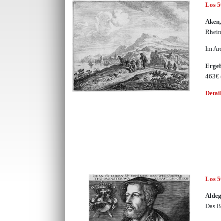
Los 
Aken,
Rhein
Im Ar
Erge
463€
Detai
Los 
Aldeg
Das B