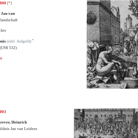
5000
[*]
 Jan van
landschaft
chiv
*
bnis
(inkl. Aufgeld)
(US$ 532)
ls
5003
rever, Heinrich
ildnis Jan van Leidens