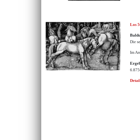
Los 
Bald
Die s
Im Ar
Erge
6.87
Detai