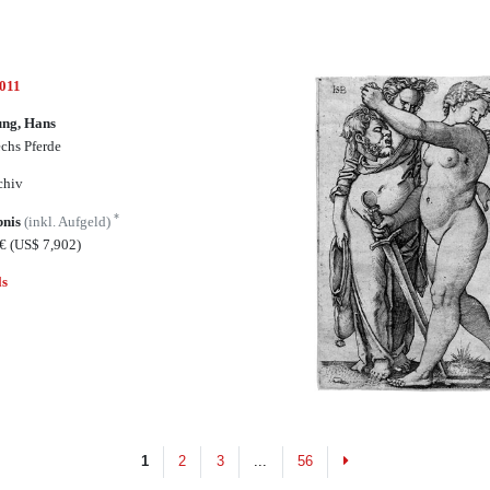
5011
ung, Hans
echs Pferde
chiv
*
bnis
(inkl. Aufgeld)
5€
(US$ 7,902)
ls
Next
1
2
3
...
56