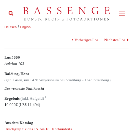
/
Deutsch
English
Vorheriges Los
Nächstes Los
Los 5009
Auktion 103
Baldung, Hans
(gen. Grien, um 1476 Weyersheim bei Straßburg - 1545 Straßburg)
Der verhexte Stallknecht
*
Ergebnis
(inkl. Aufgeld)
10.000€
(US$ 11,494)
Aus dem Katalog
Druckgraphik des 15. bis 18. Jahrhunderts