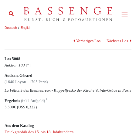
/
Deutsch
English
Vorheriges Los
Nächstes Los
Los 5008
Auktion 103
[*]
Audran, Gérard
(1640 Loyon - 1705 Paris)
La Félicité des Bienheureux - Kuppelfresko der Kirche Val-de-Grâce in Paris
*
Ergebnis
(inkl. Aufgeld)
5.500€
(US$ 6,322)
Aus dem Katalog
Druckgraphik des 15. bis 18. Jahrhunderts