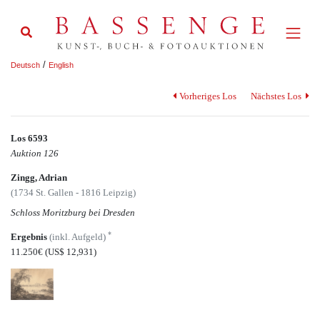
/
Deutsch
English
Vorheriges Los
Nächstes Los
Los 6593
Auktion 126
Zingg, Adrian
(1734 St. Gallen - 1816 Leipzig)
Schloss Moritzburg bei Dresden
*
Ergebnis
(inkl. Aufgeld)
11.250€
(US$ 12,931)