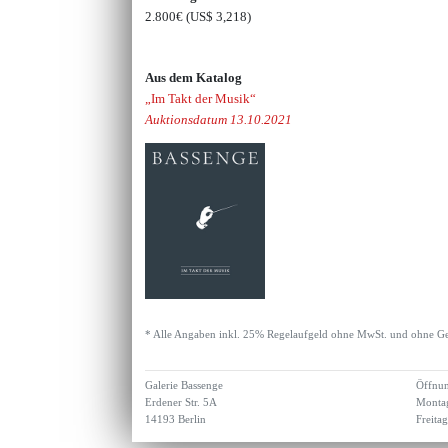
2.800€
(US$ 3,218)
Aus dem Katalog
„Im Takt der Musik“
Auktionsdatum 13.10.2021
* Alle Angaben inkl. 25% Regelaufgeld ohne MwSt. und ohne Ge
Galerie Bassenge
Öffnun
Erdener Str. 5A
Montag
14193 Berlin
Freita