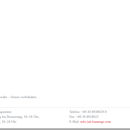
währ – Irrtum vorbehalten.
gszeiten:
Telefon: +49 30 8938029-0
 bis Donnerstag, 10–18 Uhr,
Fax: +49 30 8918025
g, 10–16 Uhr
E-Mail:
info (at) bassenge.com