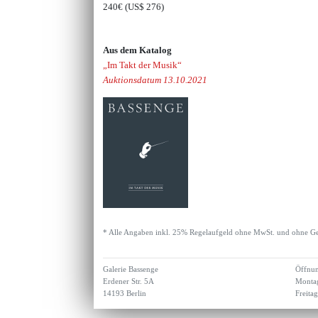
240€
(US$ 276)
Aus dem Katalog
„Im Takt der Musik“
Auktionsdatum 13.10.2021
* Alle Angaben inkl. 25% Regelaufgeld ohne MwSt. und ohne Ge
Galerie Bassenge
Öffnun
Erdener Str. 5A
Montag
14193 Berlin
Freita