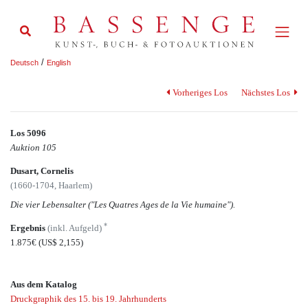
/
Deutsch
English
Vorheriges Los
Nächstes Los
Los 5096
Auktion 105
Dusart, Cornelis
(1660-1704, Haarlem)
Die vier Lebensalter ("Les Quatres Ages de la Vie humaine").
*
Ergebnis
(inkl. Aufgeld)
1.875€
(US$ 2,155)
Aus dem Katalog
Druckgraphik des 15. bis 19. Jahrhunderts