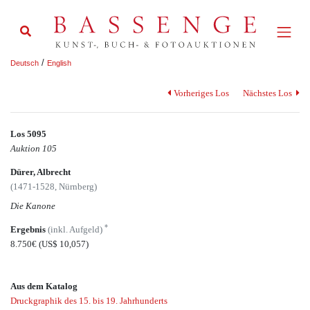
/
Deutsch
English
Vorheriges Los
Nächstes Los
Los 5095
Auktion 105
Dürer, Albrecht
(1471-1528, Nürnberg)
Die Kanone
*
Ergebnis
(inkl. Aufgeld)
8.750€
(US$ 10,057)
Aus dem Katalog
Druckgraphik des 15. bis 19. Jahrhunderts