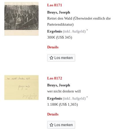
Los 8171
Beuys, Joseph
Rettet den Wald (Überwindet endlich die
Parteiendiktatur)
*
Ergebnis
(inkl. Aufgeld)
300€
(US$ 345)
Details
Los merken
Los 8172
Beuys, Joseph
wer nicht denken will
*
Ergebnis
(inkl. Aufgeld)
1.188€
(US$ 1,365)
Details
Los merken