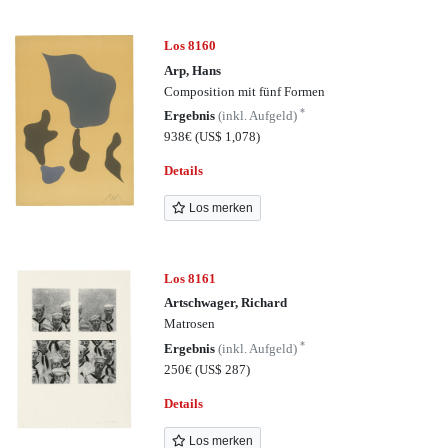
Los 8160
Arp, Hans
Composition mit fünf Formen
*
Ergebnis
(inkl. Aufgeld)
938€
(US$ 1,078)
Details
Los merken
Los 8161
Artschwager, Richard
Matrosen
*
Ergebnis
(inkl. Aufgeld)
250€
(US$ 287)
Details
Los merken