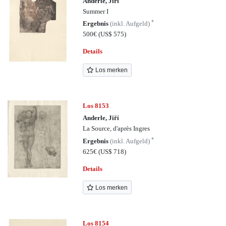
Anderle, Jiří
Summer I
*
Ergebnis
(inkl. Aufgeld)
500€
(US$ 575)
Details
Los merken
Los 8153
Anderle, Jiří
La Source, d'après Ingres
*
Ergebnis
(inkl. Aufgeld)
625€
(US$ 718)
Details
Los merken
Los 8154