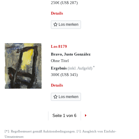
250€
(US$ 287)
Details
Los merken
Los 8179
Bravo, Justo González
Ohne Titel
*
Ergebnis
(inkl. Aufgeld)
300€
(US$ 345)
Details
Los merken
Next
Seite 1 von 6
[*]: Regelbesteuert gemäß Auktionsbedingungen. [^]: Ausgleich von Einfuhr-
Umsatzsteuer.