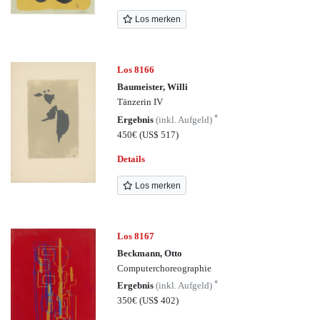
Los merken
Los 8166
Baumeister, Willi
Tänzerin IV
*
Ergebnis
(inkl. Aufgeld)
450€
(US$ 517)
Details
Los merken
Los 8167
Beckmann, Otto
Computerchoreographie
*
Ergebnis
(inkl. Aufgeld)
350€
(US$ 402)