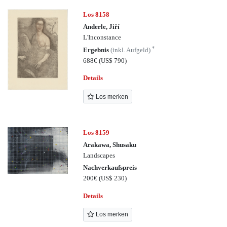
Los 8158
Anderle, Jiří
L'Inconstance
*
Ergebnis
(inkl. Aufgeld)
688€
(US$ 790)
Details
Los merken
Los 8159
Arakawa, Shusaku
Landscapes
Nachverkaufspreis
200€
(US$ 230)
Details
Los merken