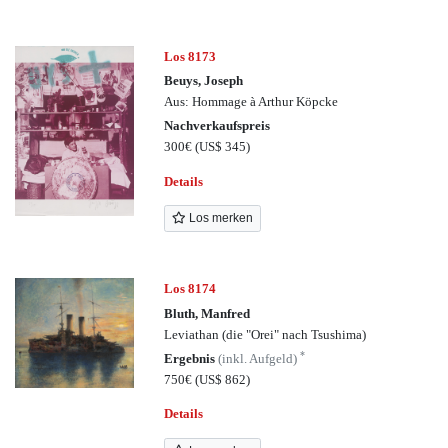
Los 8173
Beuys, Joseph
Aus: Hommage à Arthur Köpcke
Nachverkaufspreis
300€
(US$ 345)
Details
Los merken
Los 8174
Bluth, Manfred
Leviathan (die "Orei" nach Tsushima)
*
Ergebnis
(inkl. Aufgeld)
750€
(US$ 862)
Details