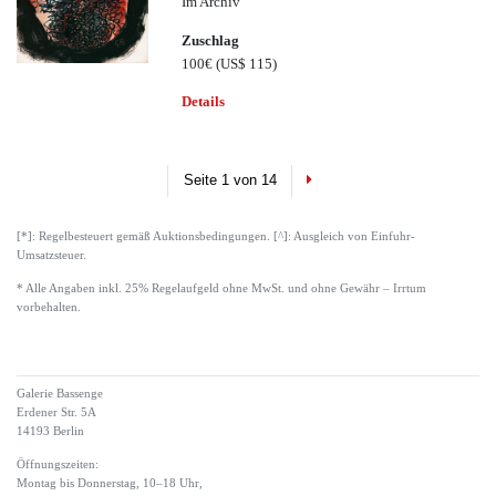
Im Archiv
Zuschlag
100€
(US$ 115)
Details
Next
Seite 1 von 14
[*]: Regelbesteuert gemäß Auktionsbedingungen. [^]: Ausgleich von Einfuhr-
Umsatzsteuer.
* Alle Angaben inkl. 25% Regelaufgeld ohne MwSt. und ohne Gewähr – Irrtum
vorbehalten.
Galerie Bassenge
Erdener Str. 5A
14193 Berlin
Öffnungszeiten:
Montag bis Donnerstag, 10–18 Uhr,