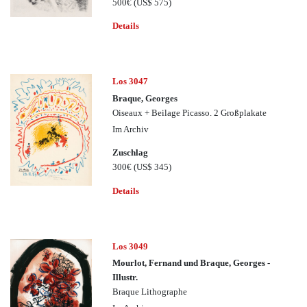
500€
(US$ 575)
Details
Los 3047
Braque, Georges
Oiseaux + Beilage Picasso. 2 Großplakate
Im Archiv
Zuschlag
300€
(US$ 345)
Details
Los 3049
Mourlot, Fernand und Braque, Georges -
Illustr.
Braque Lithographe