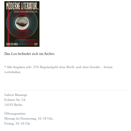
Das Los befindet sich im Archiv.
* Alle Angaben inkl. 25% Regelaufgeld ohne MwSt. und ohne Gewähr – Irrtum
vorbehalten.
Galerie Bassenge
Erdener Str. 5A
14193 Berlin
Öffnungszeiten:
Montag bis Donnerstag, 10–18 Uhr,
Freitag, 10–16 Uhr