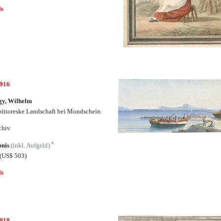
ls
6916
gy, Wilhelm
pittoreske Landschaft bei Mondschein
chiv
*
bnis
(inkl. Aufgeld)
(US$ 503)
ls
6918