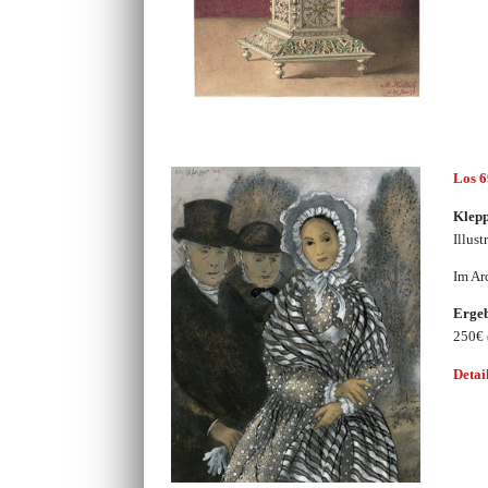
Los 
Klepp
Illus
Im Ar
Erge
250€
Detai