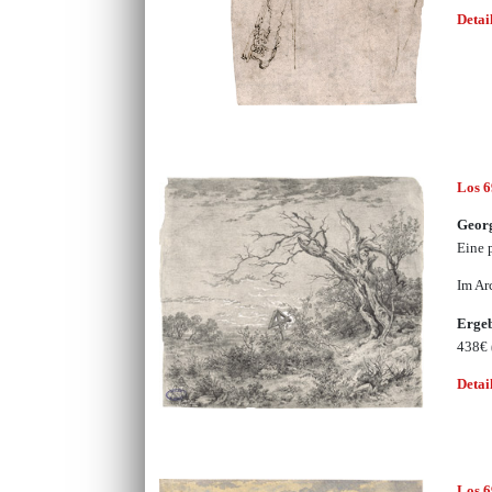
Detai
Los 
Geor
Eine 
Im Ar
Erge
438€
Detai
Los 