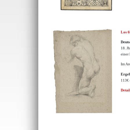
Los 
Deuts
18. J
einer
Im Ar
Erge
113€
Detai