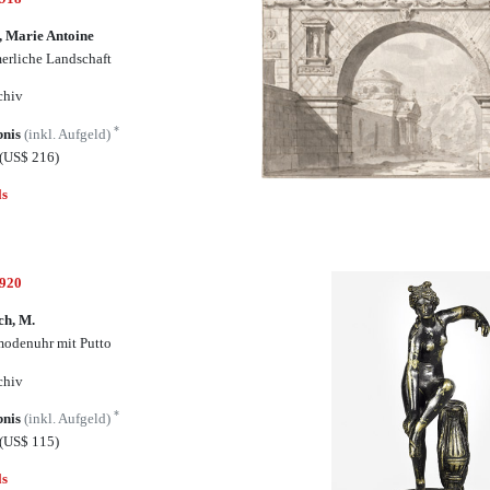
, Marie Antoine
rliche Landschaft
chiv
*
bnis
(inkl. Aufgeld)
(US$ 216)
ls
6920
ch, M.
odenuhr mit Putto
chiv
*
bnis
(inkl. Aufgeld)
(US$ 115)
ls