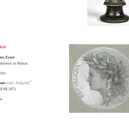
6924
er, Ernst
trationen zu Balzac
chiv
*
bnis
(inkl. Aufgeld)
(US$ 287)
ls