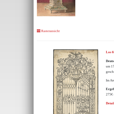
Rasteransicht
Los 
Deuts
um 17
gesch
Im Ar
Erge
275€
Detai