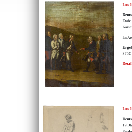
Los 
Deuts
Ende 
Kaise
Im Ar
Erge
875€
Detai
Los 
Deuts
19. J
Knabe