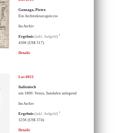
Gonzaga, Pietro
Ein Architekturcapriccio
Im Archiv
*
Ergebnis
(inkl. Aufgeld)
450€
(US$ 517)
Details
Los 6921
Italienisch
um 1800. Venus, Sandalen anlegend
Im Archiv
*
Ergebnis
(inkl. Aufgeld)
325€
(US$ 374)
Details