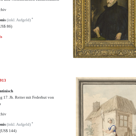
chiv
*
bnis
(inkl. Aufgeld)
US$ 86)
ls
6913
ntinisch
g 17. Jh. Reiter mit Federhut von
n
chiv
*
bnis
(inkl. Aufgeld)
(US$ 144)