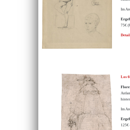
Im Ar
Erge
75€
(
Detai
Los 
Flore
Anfan
hinte
Im Ar
Erge
125€