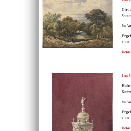
Girot
Somme
Im Ar
Erge
188€
Detai
Los 
Hults
Komm
Im Ar
Erge
100€
Detai