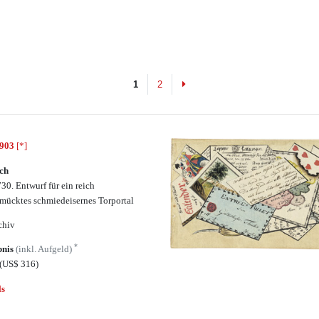
Next
1
2
6903
[*]
ch
30. Entwurf für ein reich
mücktes schmiedeisernes Torportal
chiv
*
bnis
(inkl. Aufgeld)
(US$ 316)
ls