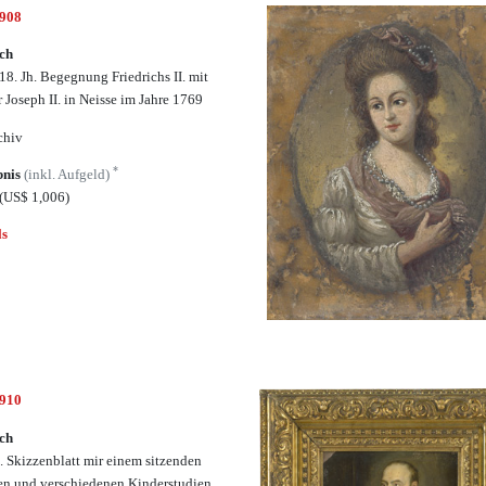
6908
ch
18. Jh. Begegnung Friedrichs II. mit
r Joseph II. in Neisse im Jahre 1769
chiv
*
bnis
(inkl. Aufgeld)
(US$ 1,006)
ls
6910
ch
h. Skizzenblatt mir einem sitzenden
n und verschiedenen Kinderstudien