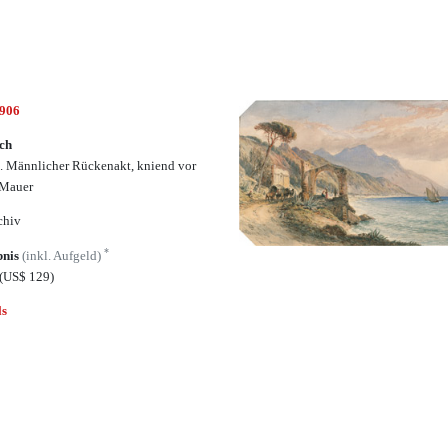
6906
ch
h. Männlicher Rückenakt, kniend vor
 Mauer
chiv
*
bnis
(inkl. Aufgeld)
(US$ 129)
ls