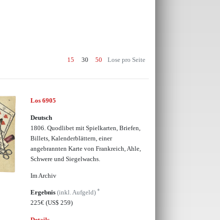
15
30
50
Lose pro Seite
Los 6905
Deutsch
1806. Quodlibet mit Spielkarten, Briefen,
Billets, Kalenderblättern, einer
angebrannten Karte von Frankreich, Ahle,
Schwere und Siegelwachs.
Im Archiv
*
Ergebnis
(inkl. Aufgeld)
225€
(US$ 259)
Details