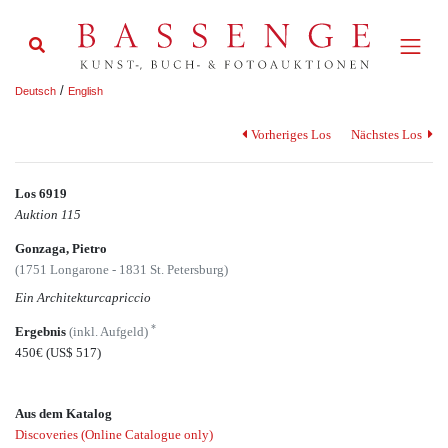
/
Deutsch
English
Vorheriges Los
Nächstes Los
Los 6919
Auktion 115
Gonzaga, Pietro
(1751 Longarone - 1831 St. Petersburg)
Ein Architekturcapriccio
*
Ergebnis
(inkl. Aufgeld)
450€
(US$ 517)
Aus dem Katalog
Discoveries (Online Catalogue only)