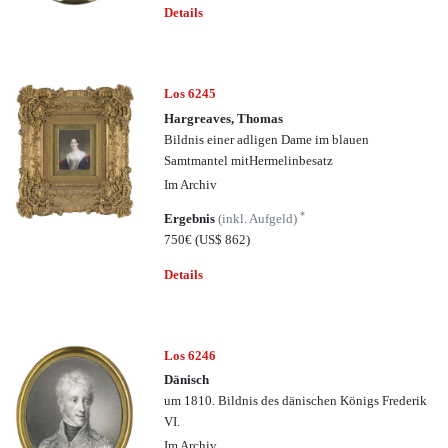
Details
Los 6245
Hargreaves, Thomas
Bildnis einer adligen Dame im blauen
Samtmantel mitHermelinbesatz
Im Archiv
*
Ergebnis
(inkl. Aufgeld)
750€
(US$ 862)
Details
Los 6246
Dänisch
um 1810. Bildnis des dänischen Königs Frederik
VI.
Im Archiv