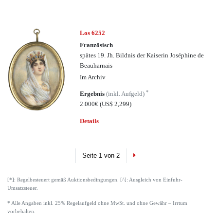
Los 6252
Französisch
spätes 19. Jh. Bildnis der Kaiserin Joséphine de
Beauharnais
Im Archiv
*
Ergebnis
(inkl. Aufgeld)
2.000€
(US$ 2,299)
Details
Next
Seite 1 von 2
[*]: Regelbesteuert gemäß Auktionsbedingungen. [^]: Ausgleich von Einfuhr-
Umsatzsteuer.
* Alle Angaben inkl. 25% Regelaufgeld ohne MwSt. und ohne Gewähr – Irrtum
vorbehalten.