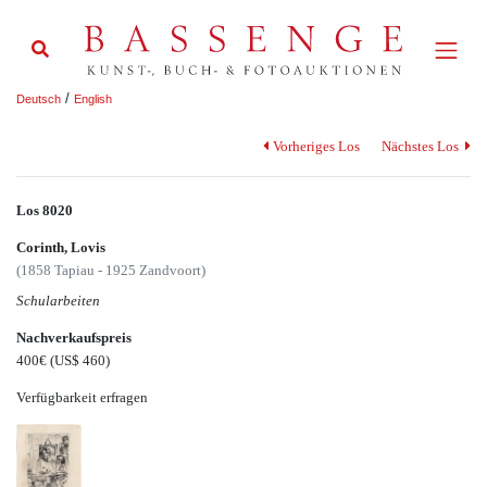
/
Deutsch
English
Vorheriges Los
Nächstes Los
Los 8020
Corinth, Lovis
(1858 Tapiau - 1925 Zandvoort)
Schularbeiten
Nachverkaufspreis
400€
(US$ 460)
Verfügbarkeit erfragen