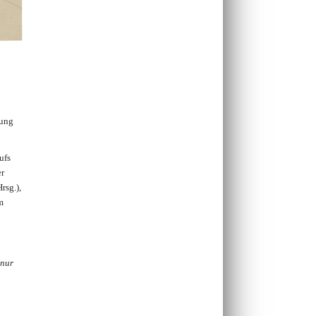
lung
ufs
er
rsg.),
m
 nur