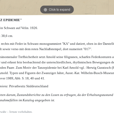
Click to expand
Z EPIDEMIE"
 in Schwarz auf Velin. 1926.
x 38,6 cm.
 rechts mit Feder in Schwarz monogrammiert "KA" und datiert, oben in der Darstel
elt sowie verso mit dem roten Nachlaßstempel, dort numeriert "017".
hänomenaler Treffsicherheit setzt Arnold seine filigranen, scharfen Federkonturen a
r und erfasst fein beobachtend die unterschiedlichen, rhythmischen Bewegungen d
nden Paare. Zum Motiv der Tanzepidemie bei Karl Arnold vgl.: Herwig Guratzsch (H
Arnold. Typen und Figuren der Zwanziger Jahre, Ausst.-Kat. Wilhelm-Busch-Museu
ver 1989, Abb. S. 18, 40 und 41.
nienz:
Privatbesitz Süddeutschland
itten darum, Zustandsberichte zu den Losen zu erfragen, da der Erhaltungszustand
snahmefällen im Katalog angegeben ist.
währ – Irrtum vorbehalten.