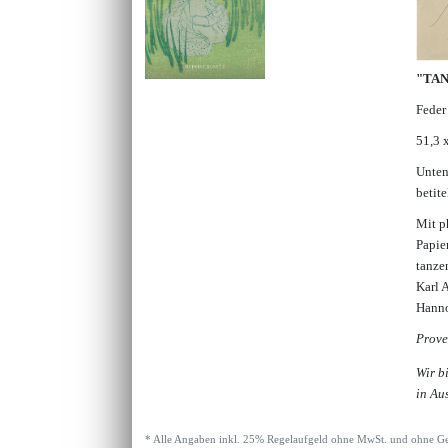
"TAN
Feder
51,3 
Unten
betit
Mit p
Papie
tanze
Karl 
Hanno
Prove
Wir b
in Au
* Alle Angaben inkl. 25% Regelaufgeld ohne MwSt. und ohne Ge