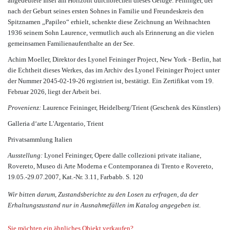
angedeutete Insel am Horizont durchbrechen dieses Gefüge. Feininger, der
nach der Geburt seines ersten Sohnes in Familie und Freundeskreis den
Spitznamen „Papileo“ erhielt, schenkte diese Zeichnung an Weihnachten
1936 seinem Sohn Laurence, vermutlich auch als Erinnerung an die vielen
gemeinsamen Familienaufenthalte an der See.
Achim Moeller, Direktor des Lyonel Feininger Project, New York - Berlin, hat
die Echtheit dieses Werkes, das im Archiv des Lyonel Feininger Project unter
der Nummer 2045-02-19-26 registriert ist, bestätigt. Ein Zertifikat vom 19.
Februar 2026, liegt der Arbeit bei.
Provenienz:
Laurence Feininger, Heidelberg/Trient (Geschenk des Künstlers)
Galleria d‘arte L'Argentario, Trient
Privatsammlung Italien
Ausstellung:
Lyonel Feininger, Opere dalle collezioni private italiane,
Rovereto, Museo di Arte Moderna e Contemporanea di Trento e Rovereto,
19.05.-29.07.2007, Kat.-Nr. 3.11, Farbabb. S. 120
Wir bitten darum, Zustandsberichte zu den Losen zu erfragen, da der
Erhaltungszustand nur in Ausnahmefällen im Katalog angegeben ist.
Sie möchten ein ähnliches Objekt verkaufen?