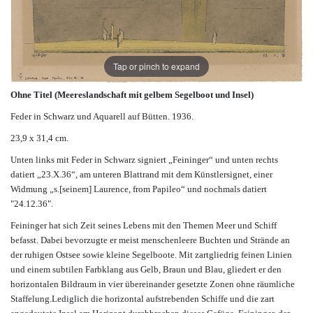
Tap or pinch to expand
Ohne Titel (Meereslandschaft mit gelbem Segelboot und Insel)
Feder in Schwarz und Aquarell auf Bütten. 1936.
23,9 x 31,4 cm.
Unten links mit Feder in Schwarz signiert „Feininger“ und unten rechts
datiert „23.X.36“, am unteren Blattrand mit dem Künstlersignet, einer
Widmung „s.[seinem] Laurence, from Papileo“ und nochmals datiert
"24.12.36".
Feininger hat sich Zeit seines Lebens mit den Themen Meer und Schiff
befasst. Dabei bevorzugte er meist menschenleere Buchten und Strände an
der ruhigen Ostsee sowie kleine Segelboote. Mit zartgliedrig feinen Linien
und einem subtilen Farbklang aus Gelb, Braun und Blau, gliedert er den
horizontalen Bildraum in vier übereinander gesetzte Zonen ohne räumliche
Staffelung.Lediglich die horizontal aufstrebenden Schiffe und die zart