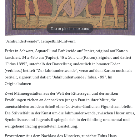
Tap or pinch to expand
"Jahrhundertwende", Tempelbild-Entwurf.
Feder in Schwarz, Aquarell und Farbkreide auf Papier, original auf Karton
kaschiert. 34 x 49,5 cm (Papier), 46 x 56,5 cm (Karton). Signiert und datiert
"Fidus 1899", unterhalb der Darstellung undeutlich in brauner Feder
(verblasst) betitelt "Zur Jahrhundertwende", verso auf dem Karton nochmals
betitelt, signiert und datiert "Jahrhundertwende / fidus. - 99". Im
Originalrahmen.
Zwei Männergestalten aus der Welt der Rittersagen und der antiken
Erzählungen ziehen an der nackten jungen Frau in ihrer Mitte, die
unentschieden auf dem Schoß einer Gottvater-ähnlichen Figur sitzen bleibt.
Die Stilvielfalt in der Kunst um die Jahrhundertwende, zwischen Historismus,
Symbolismus und Jugendstil spiegelt sich in der feinlinig-ornamental und
weitgehend flächig gestalteten Darstellung.
Provenienz:
Aus dem Nachlass des Künstlers, zunächst Fidus-Haus.