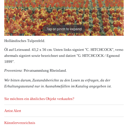
Tap or pinch to expand
Holländisches Tulpenfeld.
Öl auf Leinwand. 43,2 x 56 cm. Unten links signiert "C. HITCHCOCK", verso
abermals signiert sowie bezeichnet und datiert "G. HITCHCOCK / Egmond
1899".
Provenienz:
Privatsammlung Rheinland.
Wir bitten darum, Zustandsberichte zu den Losen zu erfragen, da der
Erhaltungszustand nur in Ausnahmefällen im Katalog angegeben ist.
Sie möchten ein ähnliches Objekt verkaufen?
Artist Alert
Künstlerverzeichnis