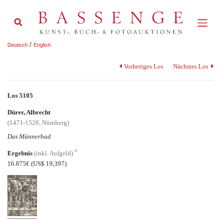
/
Deutsch
English
Vorheriges Los
Nächstes Los
Los 5105
Dürer, Albrecht
(1471-1528, Nürnberg)
Das Männerbad
*
Ergebnis
(inkl. Aufgeld)
16.875€
(US$ 19,397)