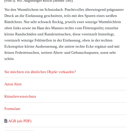
(von f). Wz. Augsburger Kelch (Meder 180).
Vor den Wurmlöchern im Schutzdach. Prachtvoller, überwiegend prägnanter
Druck an die Einfassung geschnitten, teils mit den Spuren eines weißen
Rändchens. Nur sehr schwach fleckig, jeweils zwei winzige Wurmlöchlein
oben links sowie im Haar des Mannes rechts vom Flötenspieler, einzelne
kleine Randschäden und Randeinrisschen, diese vereinzelt hinterlegt,
vereinzelt winzige Fehlstellen in der Einfassung, oben in der rechten
Eckenspitze kleine Ausbesserung, die untere rechte Ecke ergänzt und mit
feinen Federretuschen, weitere Alters- und Gebrauchsspuren, sonst sehr
schön.
Sie möchten ein ähnliches Objekt verkaufen?
Artist Alert
Künstlerverzeichnis
Formulare
AGB (als PDF)