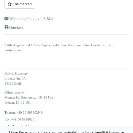
Los merken
Weiterempfehlen via E-Mail
Drucken
* Alle Angaben inkl. 25% Regelaufgeld ohne MwSt. und ohne Gewähr – Irrtum
vorbehalten.
Galerie Bassenge
Erdener Str. 5A
14193 Berlin
Öffnungszeiten:
Montag bis Donnerstag, 10–18 Uhr,
Freitag, 10–16 Uhr
Telefon: +49 30 8938029-0
Fax: +49 30 8918025
E-Mail:
info (at) bassenge.com
Diese Website nutzt Cookies, um bestmögliche Funktionalität bieten zu