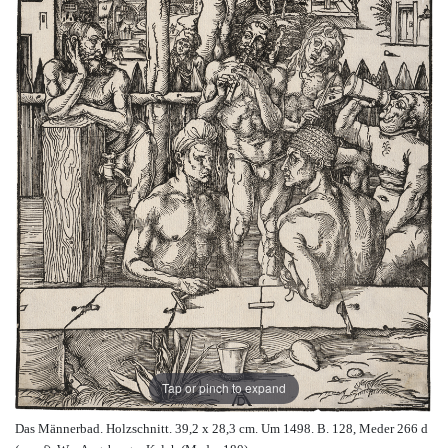
Tap or pinch to expand
Das Männerbad. Holzschnitt. 39,2 x 28,3 cm. Um 1498. B. 128, Meder 266 d