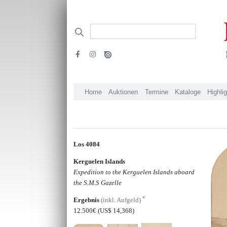
Home
Auktionen
Termine
Kataloge
Highli
Los 4084
Kerguelen Islands
Expedition to the Kerguelen Islands aboard
the S.M.S Gazelle
*
Ergebnis
(inkl. Aufgeld)
12.500€
(US$ 14,368)