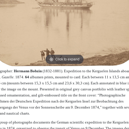
Click to expand
grapher:
Hermann Bobzin
(1832-1881). Expedition to the Kerguelen Islands aboa
.
Gazelle
. 1874.
64
albumen prints, mounted to card. Each between 11 x 13,5 cm a
5 cm (mounts between 15,3 x 15,5 cm and 23,6 x 30,3 cm). Each annotated in blue 
 the image on the mount. Presented in original grey canvas portfolio with leather s
sed ornamentation, and gilt-embossed title on the front cover: “Photographische
hmen der Deutschen Expedition nach der Kerguelen Insel zur Beobachtung des
ergangs der Venus vor der Sonnenscheibe am 9. December 1874,” together with sev
and nautical charts.
group of photographs documents the German scientific expedition to the Kerguelen
ds in 1874, organized to observe the transit of Venus on 9 December. The images de