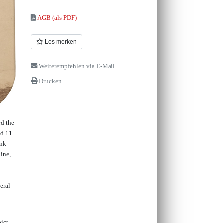
AGB (als PDF)
Los merken
Weiterempfehlen via E-Mail
Drucken
rd the
nd 11
ink
pine,
eral
pict