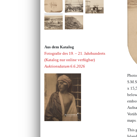
Aus dem Katalog
Fotografie des 19. – 21. Jahrhunderts
(Katalog nur online verfügbar)
Auktionsdatum 6.6.2026
Photo
S.M.S
x 15,
below
embos
Aufna
Vorüb
maps 
This 
Islan