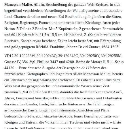
Manesson-Mallet, Allain.
Beschreibung des gantzen Welt-Kreisses, in sich
begreiffend verschiedene Vorstellungen der Welt, allgemeine und besondere
Land-Charten der alten und neuen Erd-Beschreibung. Ingleichen die Sitten,
Religion, Regierungs-Formen und unterschiedliche Kleidungs-Arten jeder
Nation. 5 Teile in 2 Bänden. Mit 5 Kupfertiteln, 2 gestochenen Portraittafeln
und 601 Kupfertafeln. 21,5 x 15,5 cm. Halbleder d. Z. (Kapitale mit kleinen
Einrissen, Kanten etwas beschabt, Ecken leicht bestoßen) mit RVergoldung
und goldgeprägtem RSchild. Frankfurt, Johann David Zunner, 1684-1685.
VD17 39:129238W, 39:129243Q, 39:129248C, 39:129250Y, 39:129255M.
Graesse IV, 354. Vgl. Phillips 3447 und 4280. Borba de Moraes II, 511. Sabin
44130. – Erste deutsche Ausgabe der
Description de l'Univers
des
französischen Kartographen und Ingenieurs Allain Manesson-Mallet, bereits
ein Jahr nach der Originalausgabe erschienen. Das überaus reich illustrierte
Werk fasst das geographische und astronomische Wissen seiner Zeit
zusammen. Mit zahlreichen Karten, darunter die Kontinentkarten von Asien,
Afrika, Europa und Amerika, Arktis und Antarktis, Gesamt- und Detailkarten
der einzelnen Länder, Inseln, historische Karten usw. Die Tafeln zeigen
astronomische Darstellungen und Instrumente, Ansichten und Pläne
bedeutender Städte, auch einzelne Gebäude, ferner Herrscherportraits von
Königen und Kaisern, die Völker in ihren Trachten und vieles mehr. – Erste
Lagen in Teil I mit Wurmspur im unteren Rand, hinteres Innengelenk von