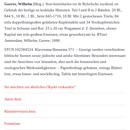
Goeree, Wilhelm
(Hrsg.). Voor-bereidselen tot de Bybelsche wysheid, en
Gebruik der heilige en kerklijke Historien. Teil I und II in 2 Bänden. 20 Bl.,
844 S., 18 Bl.; 1 Bl., Seite 845-1716, 18 Bl. Mit 2 gestochenen Titeln, 84
teils doppelblattgroßen gefalteten Kupfertafeln und 34 Textkupferstichen.
Titel in Schwarz und Rot. 33 x 20 cm. Pergament d. Z. (berieben, oberes
Kapital mit teils großem Einrissen, etwas geworfen) mit hs. RTitel.
Amsterdam, Wilhelm, Goeree, 1690.
STCN 102584524. Klaversma-Hannema 571. – Gezeigt werden verschiedene
biblische Szenen sowie jüdische und antike Altertümer. Besonders interessant
sind die Ansichten von Jerusalem, aber auch die botanischen und
zoologischen Merkwürdigkeiten. – Papierbedingt gebräunt, wenige Blätter
lose, etwas braun- und stockfleckig, Tafeln mit hinterlegten Einrissen.
Sie möchten ein ähnliches Objekt verkaufen?
Artist Alert
Künstlerverzeichnis
Formulare