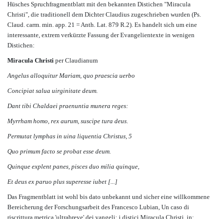
Hüsches Spruchfragmentblatt mit den bekannten Distichen "Miracula
Christi", die traditionell dem Dichter Claudius zugeschrieben wurden (Ps.
Claud. carm. min. app. 21 = Anth. Lat. 879 R.2). Es handelt sich um eine
interessante, extrem verkürzte Fassung der Evangelientexte in wenigen
Distichen:
Miracula Christi
per Claudianum
Angelus alloquitur Mariam, quo praescia uerbo
Concipiat salua uirginitate deum.
Dant tibi Chaldaei praenuntia munera reges:
Myrrham homo, rex aurum, suscipe tura deus.
Permutat lymphas in uina liquentia Christus, 5
Quo primum facto se probat esse deum.
Quinque explent panes, pisces duo milia quinque,
Et deus ex paruo plus superesse iubet [...]
Das Fragmentblatt ist wohl bis dato unbekannt und sicher eine willkommene
Bereicherung der Forschungsarbeit des Francesco Lubian, Un caso di
riscrittura metrica 'ultrabreve' dei vangeli: i distici Miracula Christi, in: