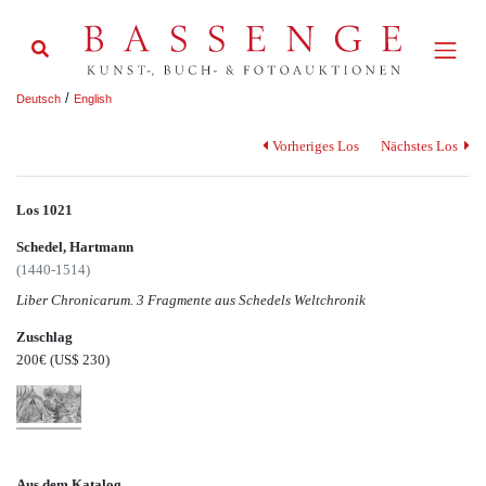
/
Deutsch
English
Vorheriges Los
Nächstes Los
Los 1021
Schedel, Hartmann
(1440-1514)
Liber Chronicarum. 3 Fragmente aus Schedels Weltchronik
Zuschlag
200€
(US$ 230)
Aus dem Katalog