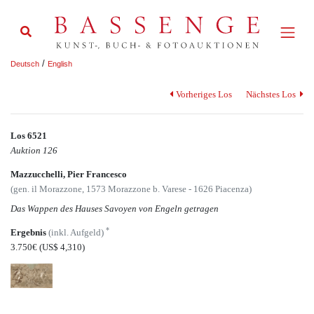
/
Deutsch
English
Vorheriges Los
Nächstes Los
Los 6521
Auktion 126
Mazzucchelli, Pier Francesco
(gen. il Morazzone, 1573 Morazzone b. Varese - 1626 Piacenza)
Das Wappen des Hauses Savoyen von Engeln getragen
*
Ergebnis
(inkl. Aufgeld)
3.750€
(US$ 4,310)