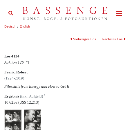
/
Deutsch
English
Vorheriges Los
Nächstes Los
Los 4134
Auktion 126
[*]
Frank, Robert
(1924-2019)
Film stills from Energy and How to Get It
*
Ergebnis
(inkl. Aufgeld)
10.625€
(US$ 12,213)