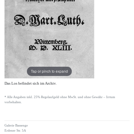
Tap or pinch to expand
Das Los befindet sich im Archiv.
* Alle Angaben inkl. 25% Regelaufgeld ohne MwSt. und ohne Gewähr – Irrtum
vorbehalten.
Galerie Bassenge
Erdener Str. 5A