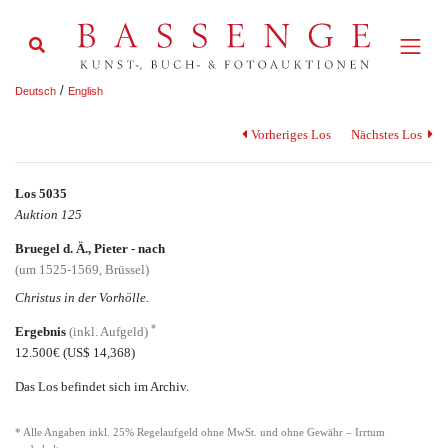
/
Deutsch
English
Vorheriges Los
Nächstes Los
Los 5035
Auktion 125
Bruegel d. Ä., Pieter - nach
(um 1525-1569, Brüssel)
Christus in der Vorhölle.
*
Ergebnis
(inkl. Aufgeld)
12.500€
(US$ 14,368)
Das Los befindet sich im Archiv.
* Alle Angaben inkl. 25% Regelaufgeld ohne MwSt. und ohne Gewähr – Irrtum