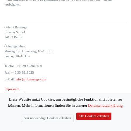
vorbehalten.
Galerie Bassenge
Erdener Str. 5A
14193 Berlin
Öffnungszeiten:
Montag bis Donnerstag, 10–18 Uhr,
Freitag, 10–16 Uhr
Telefon: +49 30 8938029-0
Fax: +49 30 8918025
E-Mail:
info (at) bassenge.com
Impressum
Datenschutzerklärung
Diese Website nutzt Cookies, um bestmögliche Funktionalität bieten zu
© 2026 Galerie Gerda Bassenge
können. Mehr Informationen finden Sie in unserer
Datenschutzerklärung
Alle Cookies erlauben
Nur notwendige Cookies erlauben