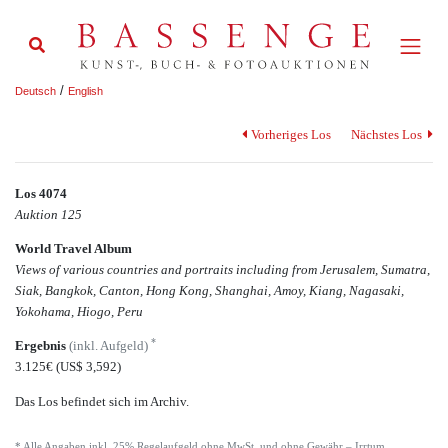
/
Deutsch
English
Vorheriges Los
Nächstes Los
Los 4074
Auktion 125
World Travel Album
Views of various countries and portraits including from Jerusalem, Sumatra,
Siak, Bangkok, Canton, Hong Kong, Shanghai, Amoy, Kiang, Nagasaki,
Yokohama, Hiogo, Peru
*
Ergebnis
(inkl. Aufgeld)
3.125€
(US$ 3,592)
Das Los befindet sich im Archiv.
* Alle Angaben inkl. 25% Regelaufgeld ohne MwSt. und ohne Gewähr – Irrtum