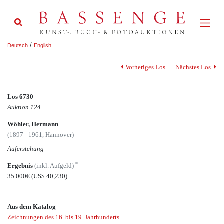
/
Deutsch
English
Vorheriges Los
Nächstes Los
Los 6730
Auktion 124
Wöhler, Hermann
(1897 - 1961, Hannover)
Auferstehung
*
Ergebnis
(inkl. Aufgeld)
35.000€
(US$ 40,230)
Aus dem Katalog
Zeichnungen des 16. bis 19. Jahrhunderts