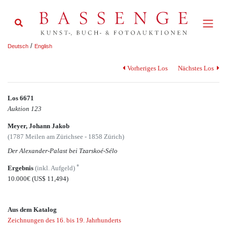
/
Deutsch
English
Vorheriges Los
Nächstes Los
Los 6671
Auktion 123
Meyer, Johann Jakob
(1787 Meilen am Zürichsee - 1858 Zürich)
Der Alexander-Palast bei Tzarskoé-Sélo
*
Ergebnis
(inkl. Aufgeld)
10.000€
(US$ 11,494)
Aus dem Katalog
Zeichnungen des 16. bis 19. Jahrhunderts