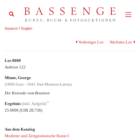
/
Deutsch
English
Vorheriges Los
Nächstes Los
Los 8000
Auktion 122
Minne, George
(1866 Gent - 1941 Sint-Martens-Latem)
Der Kniende vom Brunnen
*
Ergebnis
(inkl. Aufgeld)
25.000€
(US$ 28,736)
Aus dem Katalog
Moderne und Zeitgenössische Kunst I