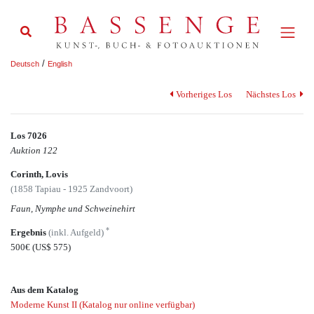
/
Deutsch
English
Vorheriges Los
Nächstes Los
Los 7026
Auktion 122
Corinth, Lovis
(1858 Tapiau - 1925 Zandvoort)
Faun, Nymphe und Schweinehirt
*
Ergebnis
(inkl. Aufgeld)
500€
(US$ 575)
Aus dem Katalog
Moderne Kunst II (Katalog nur online verfügbar)