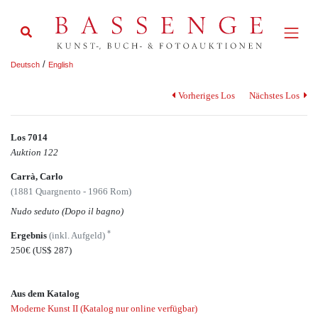
/
Deutsch
English
Vorheriges Los
Nächstes Los
Los 7014
Auktion 122
Carrà, Carlo
(1881 Quargnento - 1966 Rom)
Nudo seduto (Dopo il bagno)
*
Ergebnis
(inkl. Aufgeld)
250€
(US$ 287)
Aus dem Katalog
Moderne Kunst II (Katalog nur online verfügbar)