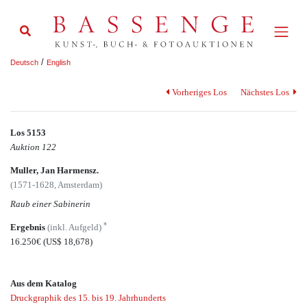
/
Deutsch
English
Vorheriges Los
Nächstes Los
Los 5153
Auktion 122
Muller, Jan Harmensz.
(1571-1628, Amsterdam)
Raub einer Sabinerin
*
Ergebnis
(inkl. Aufgeld)
16.250€
(US$ 18,678)
Aus dem Katalog
Druckgraphik des 15. bis 19. Jahrhunderts