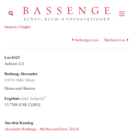
/
Deutsch
English
Vorheriges Los
Nächstes Los
Los 6325
Auktion 121
Rothaug, Alexander
(1870-1946, Wien)
Diana und Aktaion
*
Ergebnis
(inkl. Aufgeld)
13.750€
(US$ 15,805)
Aus dem Katalog
Alexander Rothaug – Mythos und Eros, Teil II