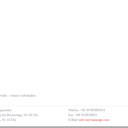
währ – Irrtum vorbehalten.
gszeiten:
Telefon: +49 30 8938029-0
 bis Donnerstag, 10–18 Uhr,
Fax: +49 30 8918025
g, 10–16 Uhr
E-Mail:
info (at) bassenge.com