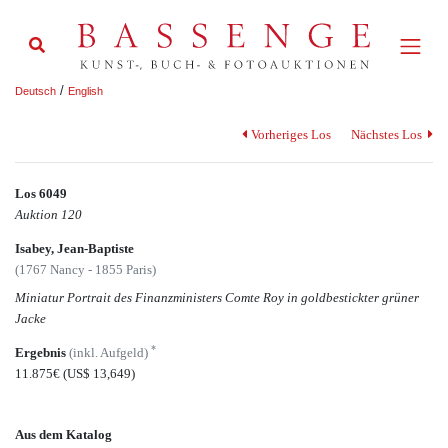
/
Deutsch
English
Vorheriges Los
Nächstes Los
Los 6049
Auktion 120
Isabey, Jean-Baptiste
(1767 Nancy - 1855 Paris)
Miniatur Portrait des Finanzministers Comte Roy in goldbestickter grüner
Jacke
*
Ergebnis
(inkl. Aufgeld)
11.875€
(US$ 13,649)
Aus dem Katalog