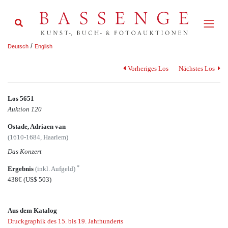
/
Deutsch
English
Vorheriges Los
Nächstes Los
Los 5651
Auktion 120
Ostade, Adriaen van
(1610-1684, Haarlem)
Das Konzert
*
Ergebnis
(inkl. Aufgeld)
438€
(US$ 503)
Aus dem Katalog
Druckgraphik des 15. bis 19. Jahrhunderts