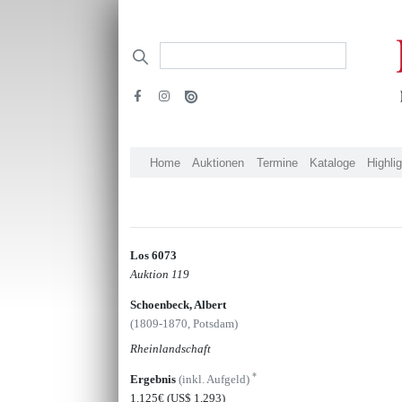
Home
Auktionen
Termine
Kataloge
Highli
Los 6073
Auktion 119
Schoenbeck, Albert
(1809-1870, Potsdam)
Rheinlandschaft
*
Ergebnis
(inkl. Aufgeld)
1.125€
(US$ 1,293)