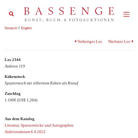
/
Deutsch
English
Vorheriges Los
Nächstes Los
Los 2344
Auktion 119
Kükenstock
Spazierstock mit silbernem Küken als Knauf
Zuschlag
1.100€
(US$ 1,264)
Aus dem Katalog
Literatur, Spazierstöcke und Autographen
Auktionsdatum 6.4.2022