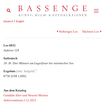
/
Deutsch
English
Vorheriges Los
Nächstes Los
Los 6031
Auktion 118
Italienisch
18. Jh. Drei Männer am Lagerfeuer bei stürmischer See
*
Ergebnis
(inkl. Aufgeld)
875€
(US$ 1,006)
Aus dem Katalog
Gemälde Alter und Neuerer Meister
Auktionsdatum 2.12.2021