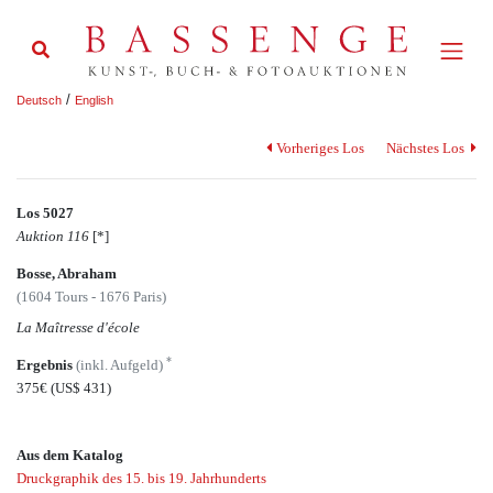
/
Deutsch
English
Vorheriges Los
Nächstes Los
Los 5027
Auktion 116
[*]
Bosse, Abraham
(1604 Tours - 1676 Paris)
La Maîtresse d'école
*
Ergebnis
(inkl. Aufgeld)
375€
(US$ 431)
Aus dem Katalog
Druckgraphik des 15. bis 19. Jahrhunderts