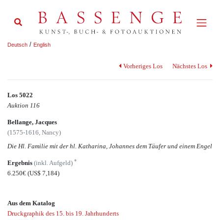
/
Deutsch
English
Vorheriges Los
Nächstes Los
Los 5022
Auktion 116
Bellange, Jacques
(1575-1616, Nancy)
Die Hl. Familie mit der hl. Katharina, Johannes dem Täufer und einem Engel
*
Ergebnis
(inkl. Aufgeld)
6.250€
(US$ 7,184)
Aus dem Katalog
Druckgraphik des 15. bis 19. Jahrhunderts