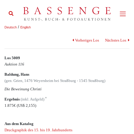
/
Deutsch
English
Vorheriges Los
Nächstes Los
Los 5009
Auktion 116
Baldung, Hans
(gen. Grien, 1476 Weyersheim bei Straßburg - 1545 Straßburg)
Die Beweinung Christi
*
Ergebnis
(inkl. Aufgeld)
1.875€
(US$ 2,155)
Aus dem Katalog
Druckgraphik des 15. bis 19. Jahrhunderts